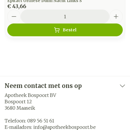
Epitact Orthese Duim Nacht Links S
€ 43,66
Aantal
Bestel
Neem contact met ons op
Apotheek Bospoort BV
Bospoort 12
3680
Maaseik
Telefoon:
089 56 51 61
E-mailadres:
info@
apotheekbospoort.be