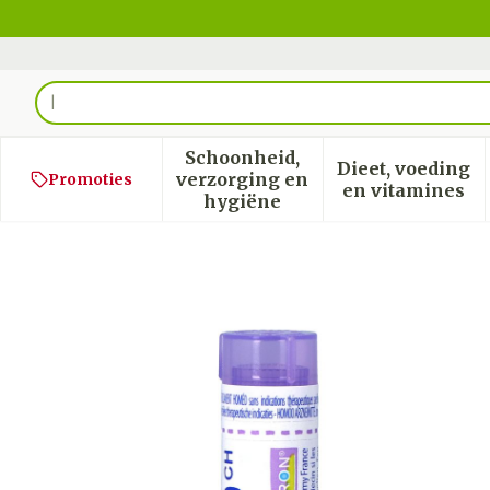
Ga naar de inhoud
Product, merk, categorie...
Schoonheid,
Dieet, voeding
verzorging en
Promoties
Toon submenu voor Schoon
Toon sub
en vitamines
hygiëne
Natrum Muriaticum 30ch 