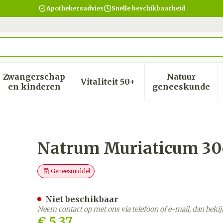
Apothekersadvies
Snelle beschikbaarheid
Zwangerschap
Natuur
Vitaliteit 50+
heid, verzorging en hygiëne categorie
menu voor Dieet, voeding en vitamines categorie
Toon submenu voor Zwangerschap en kinder
Toon submenu voor Vitalite
Toon subm
en kinderen
geneeskunde
Gr 4g Boiron
Natrum Muriaticum 30c
Geneesmiddel
Niet beschikbaar
Neem contact op met ons via telefoon of e-mail, dan bek
€ 5,37