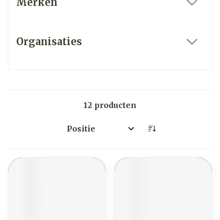
Merken
filter
Organisaties
filter
12
producten
Sorteer op: