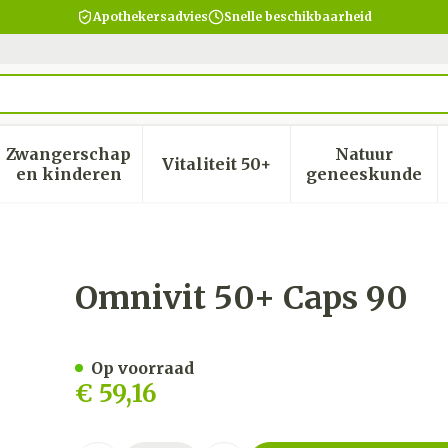
Apothekersadvies
Snelle beschikbaarheid
Zwangerschap
Natuur
Vitaliteit 50+
heid, verzorging en hygiëne categorie
menu voor Dieet, voeding en vitamines categorie
Toon submenu voor Zwangerschap en kinder
Toon submenu voor Vitalite
Toon subm
en kinderen
geneeskunde
Omnivit 50+ Caps 90
Op voorraad
€ 59,16