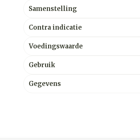
Samenstelling
Contra indicatie
Voedingswaarde
Gebruik
Gegevens
ijk met de tabtoets. Je kunt de carrousel overslaan of dir