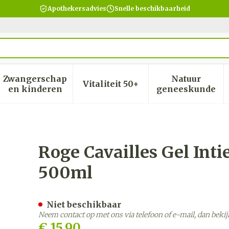
Apothekersadvies
Snelle beschikbaarheid
Zwangerschap
Natuur
Vitaliteit 50+
heid, verzorging en hygiëne categorie
menu voor Dieet, voeding en vitamines categorie
Toon submenu voor Zwangerschap en kinder
Toon submenu voor Vitalite
Toon subm
en kinderen
geneeskunde
e Hygiene Klas. Nf 500ml
Roge Cavailles Gel Int
500ml
Niet beschikbaar
Neem contact op met ons via telefoon of e-mail, dan bek
€ 15,90