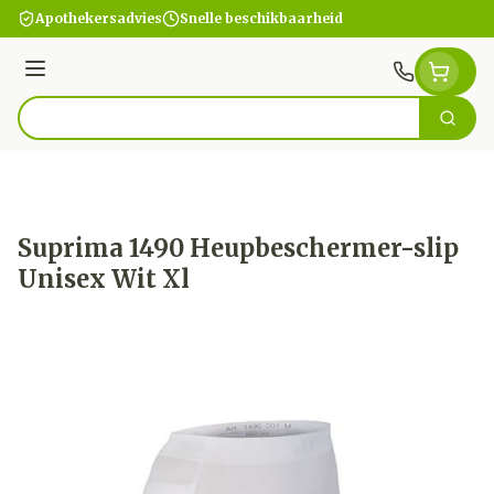
Ga naar de inhoud
Apothekersadvies
Snelle beschikbaarheid
Menu
Zoek
Product, merk, categorie...
Suprima 1490 Heupbeschermer-slip
Unisex Wit Xl