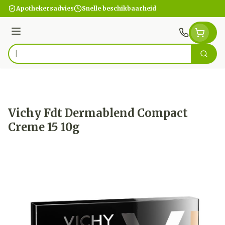
Ga naar de inhoud
Apothekersadvies
Snelle beschikbaarheid
Menu
Zoek
Product, merk, categorie...
Vichy Fdt Dermablend Compact
Creme 15 10g