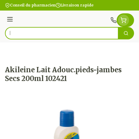
Aller au contenu
Conseil du pharmacien
Livraison rapide
Menu
Cherc
Rechercher
Akileine Lait Adouc.pieds-jambes
Secs 200ml 102421