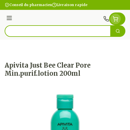
Aller au contenu
Conseil du pharmacien
Livraison rapide
Menu
Cherc
Rechercher
Apivita Just Bee Clear Pore
Min.purif.lotion 200ml