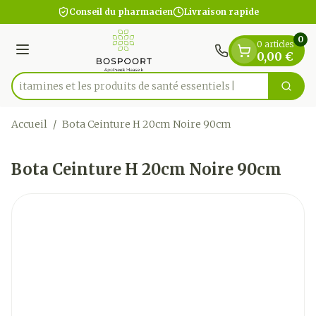
Diapositive 1 de 1
Aller au contenu
Conseil du pharmacien
Livraison rapide
0
0 articles
Menu
0,00 €
es vitamines et les produits de santé essentiels
Cherc
Rechercher
Accueil
/
Bota Ceinture H 20cm Noire 90cm
Bota Ceinture H 20cm Noire 90cm