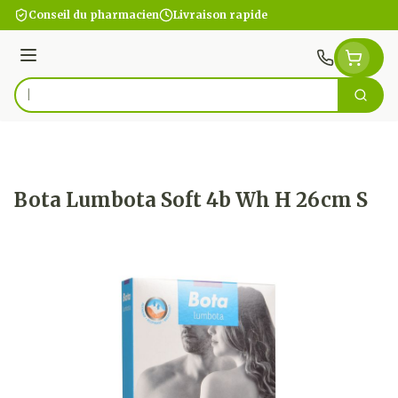
Aller au contenu
Conseil du pharmacien
Livraison rapide
Menu
Cherc
Rechercher
Bota Lumbota Soft 4b Wh H 26cm S