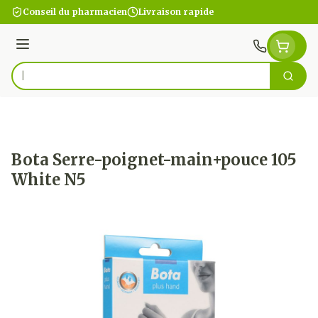
Aller au contenu
Conseil du pharmacien
Livraison rapide
Menu
Cherc
Rechercher
Bota Serre-poignet-main+pouce 105
White N5