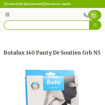
Aller au contenu
Conseil du pharmacien
Livraison rapide
Menu
Cherc
Rechercher
Botalux 140 Panty De Soutien Grb N5