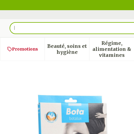
Aller au contenu
Rechercher
Régime,
Beauté, soins et
alimentation &
Promotions
Afficher le sous-menu pour
Afficher
hygiène
vitamines
Botalux 70 Maternity Ch 