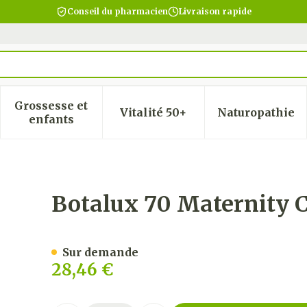
Conseil du pharmacien
Livraison rapide
Grossesse et
Vitalité 50+
Naturopathie
 la catégorie Beauté, soins et hygiène
 le sous-menu pour la catégorie Régime, alimentatio
Afficher le sous-menu pour la catégorie Gro
Afficher le sous-menu pour
Afficher
enfants
N3
Botalux 70 Maternity 
Sur demande
28,46 €