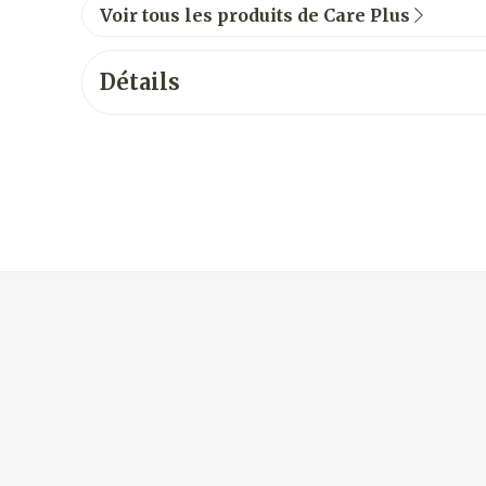
Voir tous les produits de Care Plus
Détails
vigation en carrousel
usel à l'aide de la touche de tabulation. Vous pouvez sauter 