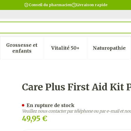
Conseil du pharmacien
Livraison rapide
Grossesse et
Vitalité 50+
Naturopathie
 la catégorie Beauté, soins et hygiène
 le sous-menu pour la catégorie Régime, alimentatio
Afficher le sous-menu pour la catégorie Gro
Afficher le sous-menu pour
Afficher
enfants
ofessional 38341
Care Plus First Aid Kit 
En rupture de stock
Veuillez nous contacter par téléphone ou par e-mail et no
49,95 €