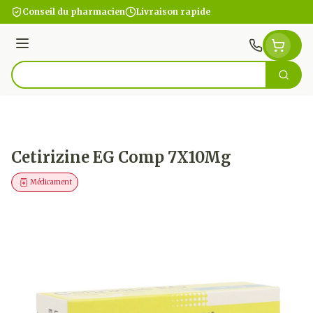
Aller au contenu
Conseil du pharmacien
Livraison rapide
Menu
Cherc
Rechercher
Cetirizine EG Comp 7X10Mg
Médicament