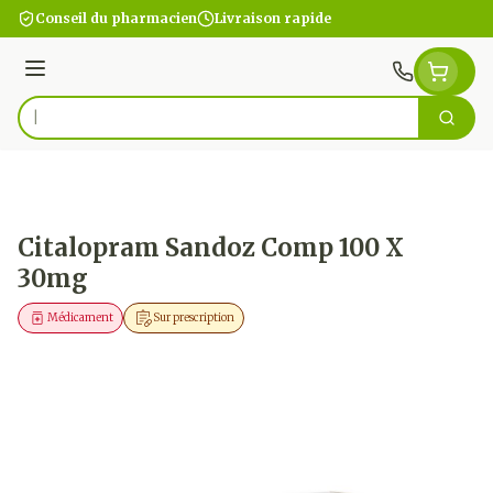
Aller au contenu
Conseil du pharmacien
Livraison rapide
Menu
Cherc
Rechercher
Citalopram Sandoz Comp 100 X
30mg
Médicament
Sur prescription