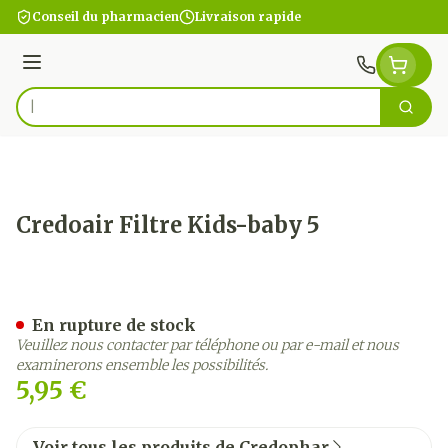
Aller au contenu
Conseil du pharmacien
Livraison rapide
Menu
Cherc
Rechercher
Credoair Filtre Kids-baby 5
Credoair Filtre Kids-baby 5
En rupture de stock
Veuillez nous contacter par téléphone ou par e-mail et nous
examinerons ensemble les possibilités.
5,95 €
Voir tous les produits de Credophar