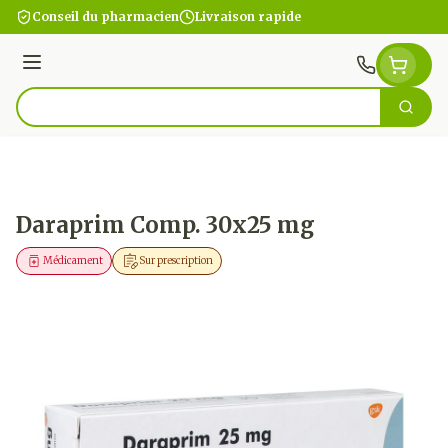
Aller au contenu
Conseil du pharmacien
Livraison rapide
Menu
Cherc
Rechercher
Daraprim Comp. 30x25 mg
Médicament
Sur prescription