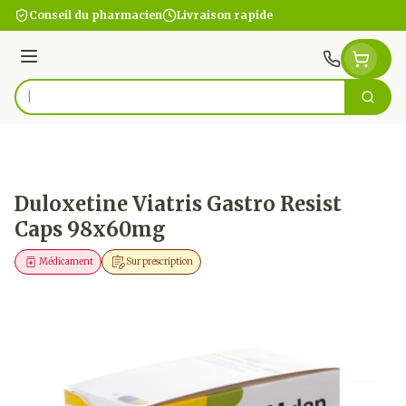
Aller au contenu
Conseil du pharmacien
Livraison rapide
Menu
Cherc
Rechercher
Duloxetine Viatris Gastro Resist
Caps 98x60mg
Médicament
Sur prescription