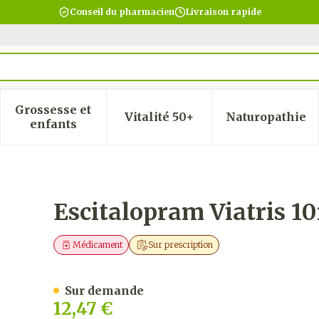
Conseil du pharmacien
Livraison rapide
Grossesse et
Vitalité 50+
Naturopathie
 la catégorie Beauté, soins et hygiène
 le sous-menu pour la catégorie Régime, alimentatio
Afficher le sous-menu pour la catégorie Gro
Afficher le sous-menu pour
Afficher
enfants
g Comp Pell 30
Escitalopram Viatris 1
Médicament
Sur prescription
Sur demande
12,47 €