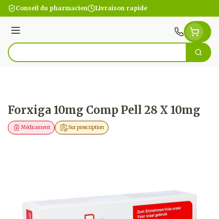
Aller au contenu
Conseil du pharmacien
Livraison rapide
Menu
Cherc
Rechercher
Forxiga 10mg Comp Pell 28 X 10mg
Médicament
Sur prescription