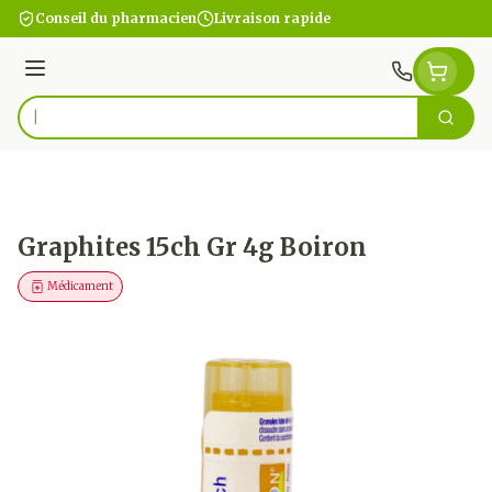
Aller au contenu
Conseil du pharmacien
Livraison rapide
Menu
Cherc
Rechercher
Graphites 15ch Gr 4g Boiron
Médicament