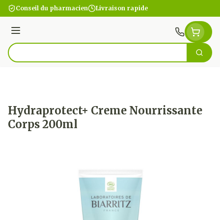
Aller au contenu
Conseil du pharmacien
Livraison rapide
Menu
Cherc
Rechercher
Hydraprotect+ Creme Nourrissante
Corps 200ml