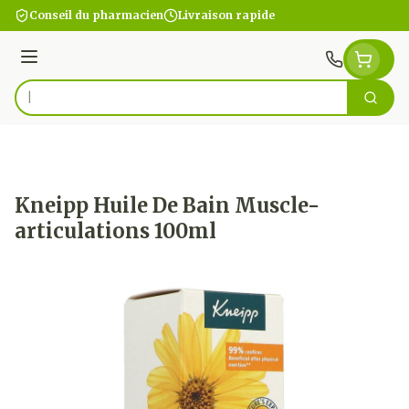
Aller au contenu
Conseil du pharmacien
Livraison rapide
Menu
Cherc
Rechercher
Kneipp Huile De Bain Muscle-
articulations 100ml