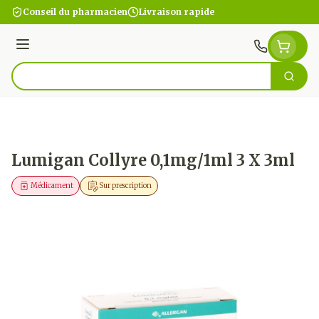
Aller au contenu
Conseil du pharmacien
Livraison rapide
Menu
Cherc
Rechercher
Lumigan Collyre 0,1mg/1ml 3 X 3ml
Médicament
Sur prescription