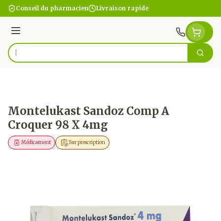
Aller au contenu
Conseil du pharmacien
Livraison rapide
Menu
Cherc
Rechercher
Montelukast Sandoz Comp A
Croquer 98 X 4mg
Médicament
Sur prescription