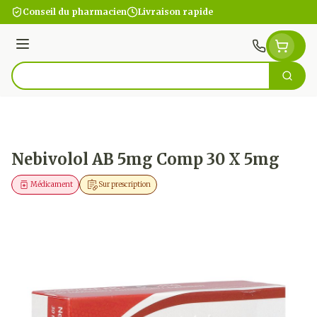
Aller au contenu
Conseil du pharmacien
Livraison rapide
Menu
Cherc
Rechercher
Nebivolol AB 5mg Comp 30 X 5mg
Médicament
Sur prescription