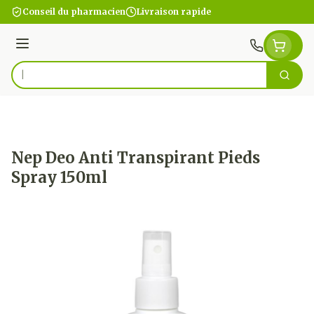
Aller au contenu
Conseil du pharmacien
Livraison rapide
Menu
Cherc
Rechercher
Nep Deo Anti Transpirant Pieds
Spray 150ml