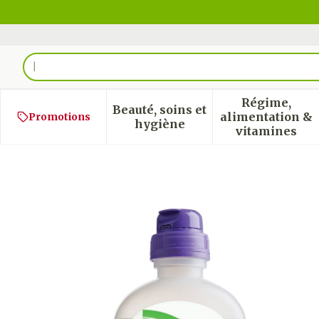
Aller au contenu
Rechercher
Régime,
Beauté, soins et
alimentation &
Promotions
Afficher le sous-menu pour
Afficher
hygiène
vitamines
Nutrison Energy 0,5l Nf