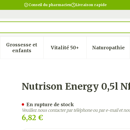
Conseil du pharmacien
Livraison rapide
Grossesse et
Vitalité 50+
Naturopathie
 la catégorie Beauté, soins et hygiène
 le sous-menu pour la catégorie Régime, alimentatio
Afficher le sous-menu pour la catégorie Gro
Afficher le sous-menu pour
Afficher
enfants
Nutrison Energy 0,5l N
En rupture de stock
Veuillez nous contacter par téléphone ou par e-mail et no
6,82 €