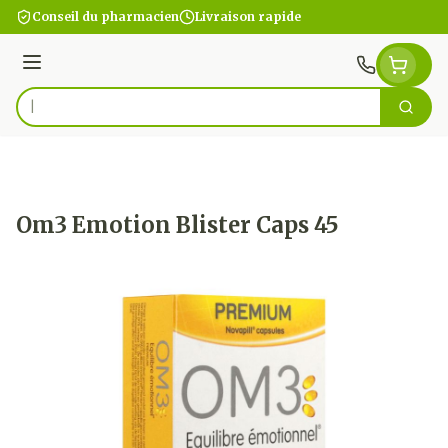
Aller au contenu
Conseil du pharmacien
Livraison rapide
Menu
Cherc
Rechercher
Om3 Emotion Blister Caps 45