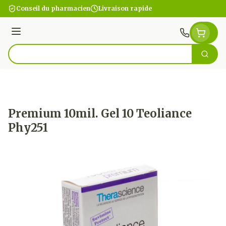
Aller au contenu
Conseil du pharmacien
Livraison rapide
Menu
Cherc
Rechercher
Premium 10mil. Gel 10 Teoliance
Phy251