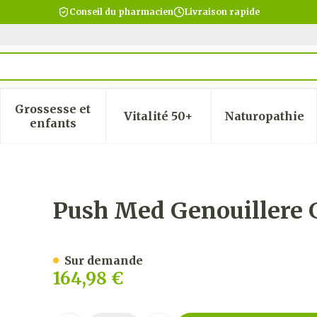
Conseil du pharmacien
Livraison rapide
Grossesse et
Vitalité 50+
Naturopathie
 la catégorie Beauté, soins et hygiène
 le sous-menu pour la catégorie Régime, alimentatio
Afficher le sous-menu pour la catégorie Gro
Afficher le sous-menu pour
Afficher
enfants
che/droite 34-37cm T3
Push Med Genouillere 
Sur demande
164,98 €