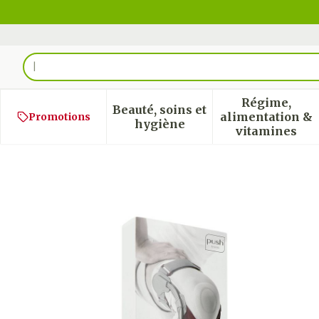
Aller au contenu
Rechercher
Régime,
Beauté, soins et
alimentation &
Promotions
Afficher le sous-menu pour
Afficher
hygiène
vitamines
Push Med Genouillere Gau