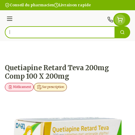
Aller au contenu
Conseil du pharmacien
Livraison rapide
Menu
Cherc
Rechercher
Quetiapine Retard Teva 200mg
Comp 100 X 200mg
Médicament
Sur prescription