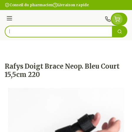
Aller au contenu
Conseil du pharmacien
Livraison rapide
Menu
Cherc
Rechercher
Rafys Doigt Brace Neop. Bleu Court
15,5cm 220