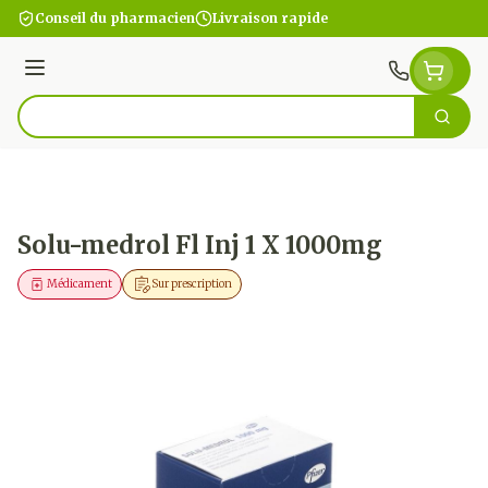
Aller au contenu
Conseil du pharmacien
Livraison rapide
Menu
Cherc
Rechercher
Solu-medrol Fl Inj 1 X 1000mg
Médicament
Sur prescription