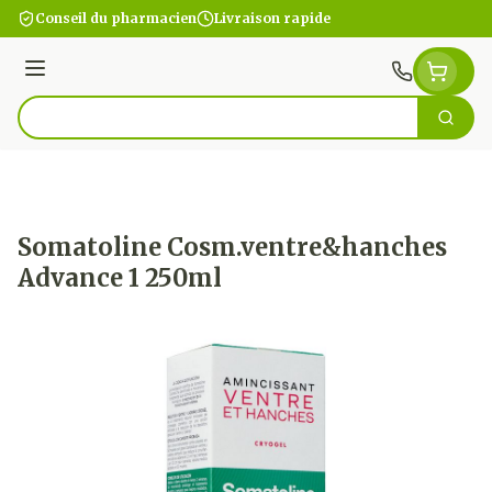
Aller au contenu
Conseil du pharmacien
Livraison rapide
Menu
Cherc
Rechercher
Somatoline Cosm.ventre&hanches
Advance 1 250ml