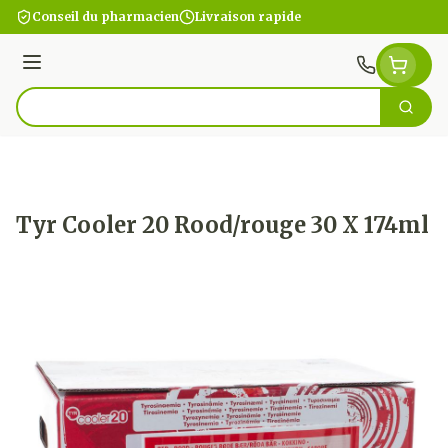
Aller au contenu
Conseil du pharmacien
Livraison rapide
Menu
Cherc
Rechercher
Tyr Cooler 20 Rood/rouge 30 X 174ml