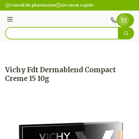
Aller au contenu
Conseil du pharmacien
Livraison rapide
Menu
Cherc
Rechercher
Vichy Fdt Dermablend Compact
Creme 15 10g