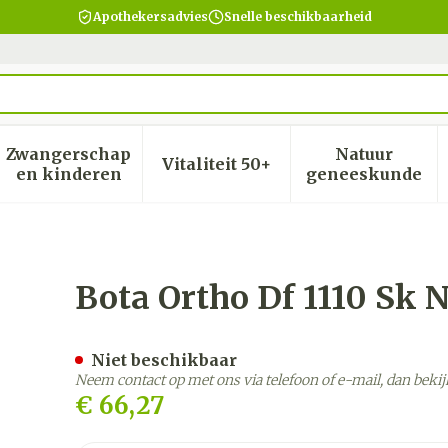
Apothekersadvies
Snelle beschikbaarheid
Zwangerschap
Natuur
Vitaliteit 50+
heid, verzorging en hygiëne categorie
menu voor Dieet, voeding en vitamines categorie
Toon submenu voor Zwangerschap en kinder
Toon submenu voor Vitalite
Toon subm
en kinderen
geneeskunde
Bota Ortho Df 1110 Sk 
Niet beschikbaar
Neem contact op met ons via telefoon of e-mail, dan bek
€ 66,27