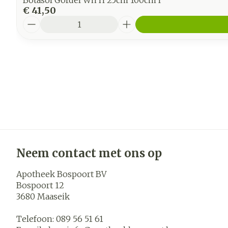
Botasol Gordel Wh H 25cm 100cm l
€ 41,50
Aantal
Neem contact met ons op
Apotheek Bospoort BV
Bospoort 12
3680
Maaseik
Telefoon:
089 56 51 61