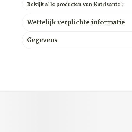
Bekijk alle producten van Nutrisante
Wettelijk verplichte informatie
Gegevens
ijk met de tabtoets. Je kunt de carrousel overslaan of dir