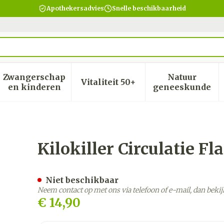
Apothekersadvies
Snelle beschikbaarheid
Zwangerschap
Natuur
Vitaliteit 50+
heid, verzorging en hygiëne categorie
menu voor Dieet, voeding en vitamines categorie
Toon submenu voor Zwangerschap en kinder
Toon submenu voor Vitalite
Toon subm
en kinderen
geneeskunde
pull 12
Kilokiller Circulatie Fl
Niet beschikbaar
Neem contact op met ons via telefoon of e-mail, dan bek
€ 14,90