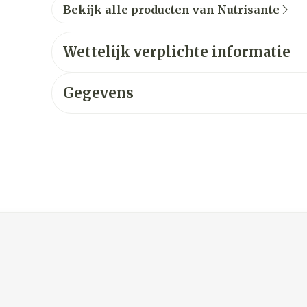
Bekijk alle producten van Nutrisante
Wettelijk verplichte informatie
Gegevens
ijk met de tabtoets. Je kunt de carrousel overslaan of dir