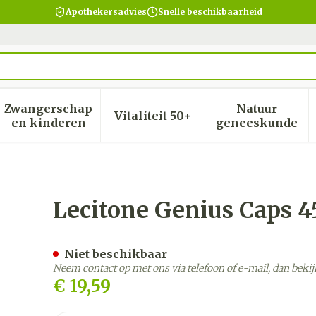
Apothekersadvies
Snelle beschikbaarheid
Zwangerschap
Natuur
Vitaliteit 50+
heid, verzorging en hygiëne categorie
menu voor Dieet, voeding en vitamines categorie
Toon submenu voor Zwangerschap en kinder
Toon submenu voor Vitalite
Toon subm
en kinderen
geneeskunde
Lecitone Genius Caps 4
Niet beschikbaar
Neem contact op met ons via telefoon of e-mail, dan bek
€ 19,59