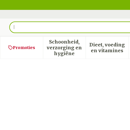
Ga naar de inhoud
Product, merk, categorie...
Schoonheid,
Dieet, voeding
verzorging en
Promoties
Toon submenu voor Schoon
Toon sub
en vitamines
hygiëne
Lecitone Genius Caps 45