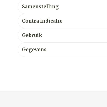
Samenstelling
Contra indicatie
Gebruik
Gegevens
ijk met de tabtoets. Je kunt de carrousel overslaan of dir