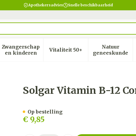
Apothekersadvies
Snelle beschikbaarheid
Zwangerschap
Natuur
Vitaliteit 50+
heid, verzorging en hygiëne categorie
menu voor Dieet, voeding en vitamines categorie
Toon submenu voor Zwangerschap en kinder
Toon submenu voor Vitalite
Toon subm
en kinderen
geneeskunde
p 100x100mcg
Solgar Vitamin B-12 
Op bestelling
€ 9,85