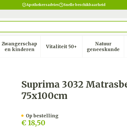
Apothekersadvies
Snelle beschikbaarheid
Zwangerschap
Natuur
Vitaliteit 50+
heid, verzorging en hygiëne categorie
menu voor Dieet, voeding en vitamines categorie
Toon submenu voor Zwangerschap en kinder
Toon submenu voor Vitalite
Toon subm
en kinderen
geneeskunde
hermer Frotte 75x100cm
Suprima 3032 Matrasbe
75x100cm
Op bestelling
€ 18,50