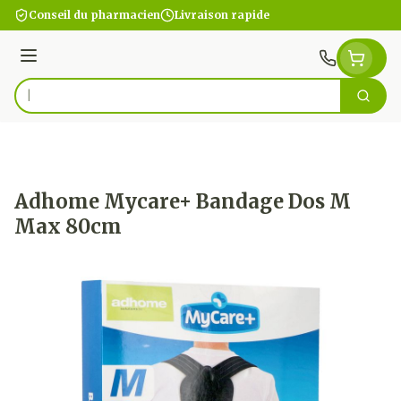
Aller au contenu
Conseil du pharmacien
Livraison rapide
Menu
Cherc
Rechercher
Adhome Mycare+ Bandage Dos M
Max 80cm