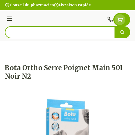
Aller au contenu
Conseil du pharmacien
Livraison rapide
Menu
Cherc
Rechercher
Bota Ortho Serre Poignet Main 501
Noir N2