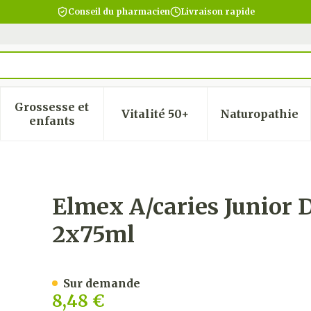
Conseil du pharmacien
Livraison rapide
Grossesse et
Vitalité 50+
Naturopathie
 la catégorie Beauté, soins et hygiène
 le sous-menu pour la catégorie Régime, alimentatio
Afficher le sous-menu pour la catégorie Gro
Afficher le sous-menu pour
Afficher
enfants
tifrice 6-12a Tube 2x75ml
Elmex A/caries Junior 
2x75ml
Sur demande
8,48 €