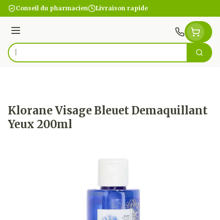
Aller au contenu
Conseil du pharmacien
Livraison rapide
Menu
Cherc
Rechercher
Klorane Visage Bleuet Demaquillant
Yeux 200ml