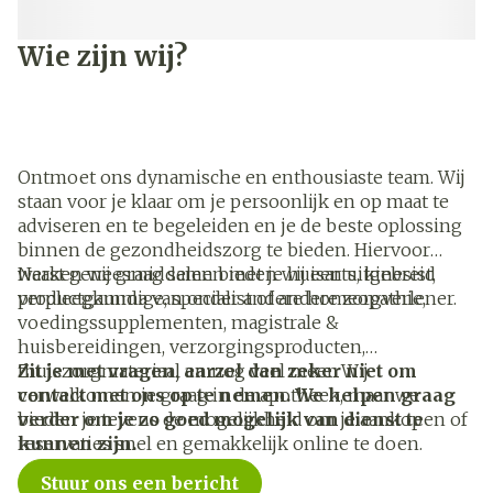
Wie zijn wij?
Ontmoet ons dynamische en enthousiaste team. Wij
staan voor je klaar om je persoonlijk en op maat te
adviseren en te begeleiden en je de beste oplossing
binnen de gezondheidszorg te bieden. Hiervoor
werken wij graag samen met je huisarts, kinesist,
Naast geneesmiddelen bieden wij een uitgebreid
verpleegkundige, specialist of andere zorgverlener.
productgamma van onder andere homeopathie,
voedingssupplementen, magistrale &
huisbereidingen, verzorgingsproducten,
thuiszorgmateriaal en nog veel meer. Wij
Zit je met vragen, aarzel dan zeker niet om
verwelkomen je graag in de apotheek, maar we
contact met ons op te nemen. We helpen graag
bieden je tevens de mogelijkheid om je aankopen of
verder om je zo goed mogelijk van dienst te
reservaties snel en gemakkelijk online te doen.
kunnen zijn.
Stuur ons een bericht